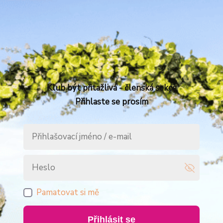
Klub být přitažlivá - členská sekce
Přihlaste se prosím
Pamatovat si mě
Přihlásit se