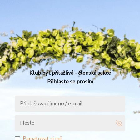
Klub být přitažlivá - členská sekce
Přihlaste se prosím
Pamatovat si mě