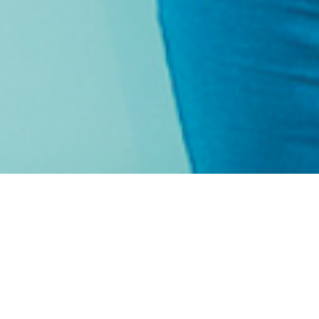
exkluzivní ONLINE
KLUB pro ženy,