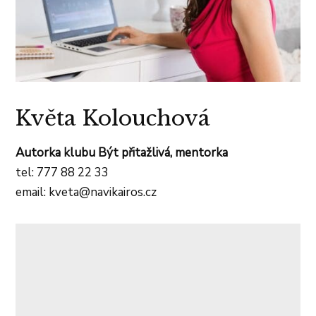
Květa Kolouchová
Autorka klubu Být přitažlivá, mentorka
tel: 777 88 22 33
email: kveta@navikairos.cz