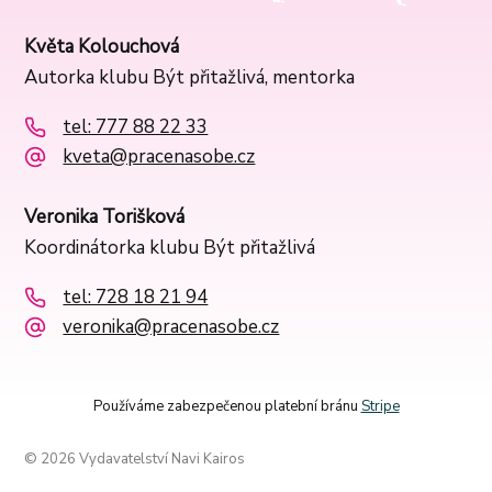
Květa Kolouchová
Autorka klubu Být přitažlivá, mentorka
tel: 777 88 22 33
kveta@pracenasobe.cz
Veronika Torišková
Koordinátorka klubu Být přitažlivá
tel: 728 18 21 94
veronika@pracenasobe.cz
Používáme zabezpečenou platební bránu
Stripe
© 2026 Vydavatelství Navi Kairos