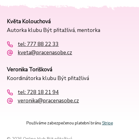
Květa Kolouchová
Autorka klubu Být přitažlivá, mentorka
tel: 777 88 22 33
kveta@pracenasobe.cz
Veronika Torišková
Koordinátorka klubu Být přitažlivá
tel: 728 18 21 94
veronika@pracenasobe.cz
Používáme zabezpečenou platební bránu
Stripe
© 2026 Online klub Být přitažlivá