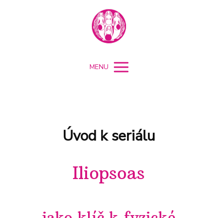
MENU
Úvod k seriálu
Iliopsoas
jako klíč k fyzické