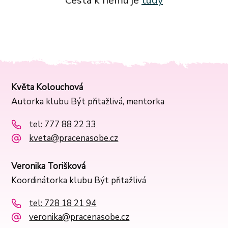
Cesta k němu je
tudy
Květa Kolouchová
Autorka klubu Být přitažlivá, mentorka
tel: 777 88 22 33
kveta@pracenasobe.cz
Veronika Torišková
Koordinátorka klubu Být přitažlivá
tel: 728 18 21 94
veronika@pracenasobe.cz