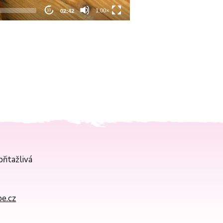
řitažlivá
e.cz