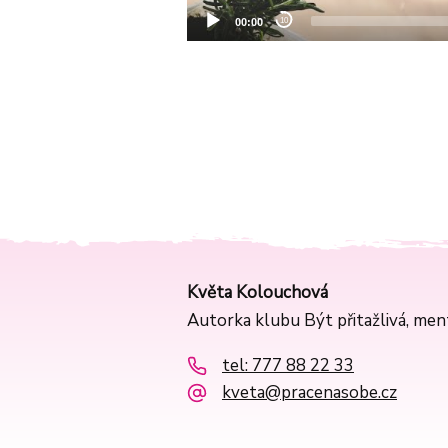
Květa Kolouchová
Autorka klubu Být přitažlivá, me
tel: 777 88 22 33
kveta@pracenasobe.cz