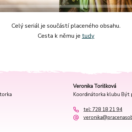
Celý seriál je součástí placeného obsahu.
Cesta k němu je
tudy
Veronika Torišková
ntorka
Koordinátorka klubu Být p
tel: 728 18 21 94
veronika@pracenasob