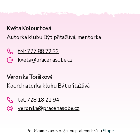
Květa Kolouchová
Autorka klubu Být přitažlivá, mentorka
tel: 777 88 22 33
kveta@pracenasobe.cz
Veronika Torišková
Koordinátorka klubu Být přitažlivá
tel: 728 18 21 94
veronika@pracenasobe.cz
Používáme zabezpečenou platební bránu
Stripe