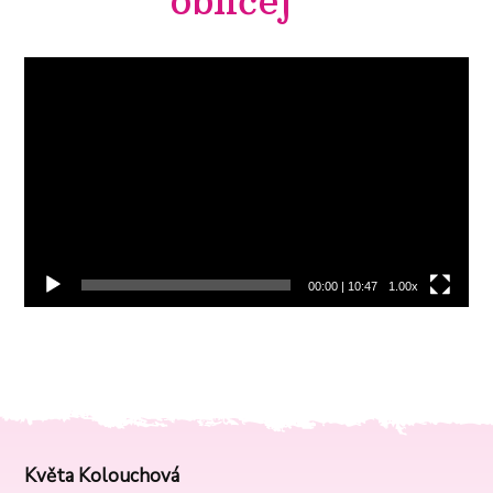
obličej
Video
přehrávač
00:00
|
10:47
1.00x
Květa Kolouchová