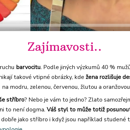
Zajímavosti..
oruchu
barvocitu
. Podle jiných výzkumů 40 % mužů
ikají takové vtipné obrázky, kde
žena rozlišuje d
 na modru, zelenou, červenou, žlutou a oranžovou.
še stříbro
? Nebo je vám to jedno? Zlato samozře
ani to není dogma.
Váš styl to může totiž posunout
 dobře jako stříbro i když jsou například studené 
ypologie.