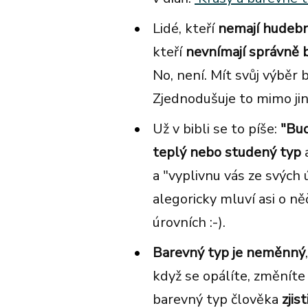
Lidé, kteří
nemají
hudebn
kteří
nevnímají správně 
No, není. Mít svůj výběr 
Zjednodušuje to mimo jin
Už v bibli se to píše:
"Buď
teplý nebo studený typ
a
a "vyplivnu vás ze svých 
alegoricky mluví asi o něč
úrovních :-).
Barevný typ je neměnný
když se opálíte, změníte
barevný typ člověka
zjis