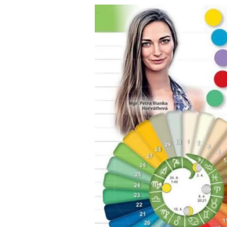
Video
přehrávač