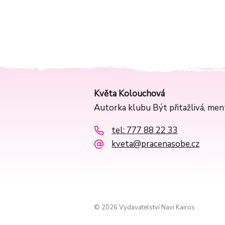
Květa Kolouchová
Autorka klubu Být přitažlivá, me
tel: 777 88 22 33
kveta@pracenasobe.cz
© 2026 Vydavatelství Navi Kairos