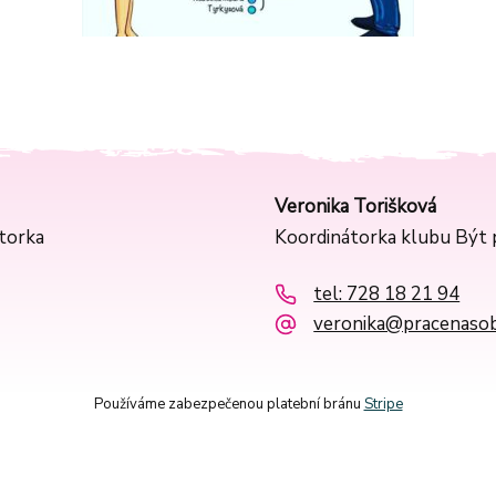
Veronika Torišková
ntorka
Koordinátorka klubu Být p
tel: 728 18 21 94
veronika@pracenasob
Používáme zabezpečenou platební bránu
Stripe