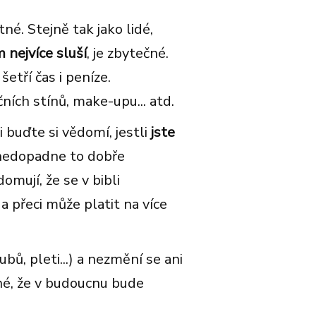
né. Stejně tak jako lidé,
 nejvíce sluší
, je zbytečné.
etří čas i peníze.
ích stínů, make-upu... atd.
 buďte si vědomí, jestli
jste
 nedopadne to dobře
mují, že se v bibli
da přeci může platit na více
ubů, pleti...) a nezmění se ani
žné, že v budoucnu bude