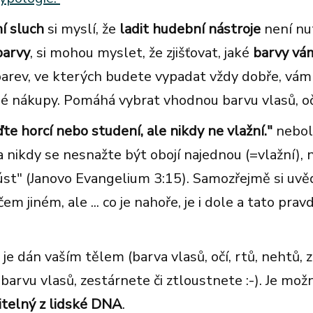
í sluch
si myslí, že
ladit hudební
nástroje
není nut
barvy
, si mohou myslet, že zjišťovat, jaké
barvy vám
barev, ve kterých budete vypadat vždy dobře, vám š
é nákupy. Pomáhá vybrat vhodnou barvu vlasů, očn
te horcí nebo studení, ale nikdy ne vlažní."
neboli
 nikdy se nesnažte být obojí najednou (=vlažní),
úst" (Janovo Evangelium 3:15). Samozřejmě si uvědo
em jiném, ale ... co je nahoře, je i dole a tato prav
, je dán vaším tělem (barva vlasů, očí, rtů, nehtů, z
 barvu vlasů, zestárnete či ztloustnete :-). Je mo
titelný z lidské DNA
.