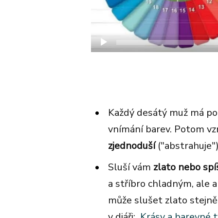
Každý desátý muž má p
vnímání barev. Potom vzn
zjednoduší
("abstrahuje")
Sluší vám
zlato nebo spí
a stříbro chladným, ale 
může slušet zlato stejně
v diáři:
Krásy a barevné t