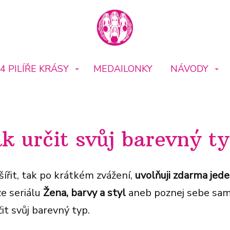
4 PILÍŘE KRÁSY
MEDAILONKY
NÁVODY
k určit svůj barevný t
 šířit, tak po krátkém zvážení,
u
volňuji zd
arma jede
ze seriálu
Žena, barvy a styl
aneb poznej sebe sam
čit svůj barevný typ.