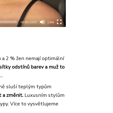
00:00
|
13:07
1.00x
 a 2 % žen nemají optimální
esítky odstínů barev a muž to
..
jmě sluší teplým typům
 a změnit.
Luxusním stylům
typy. Více to vysvětlujeme