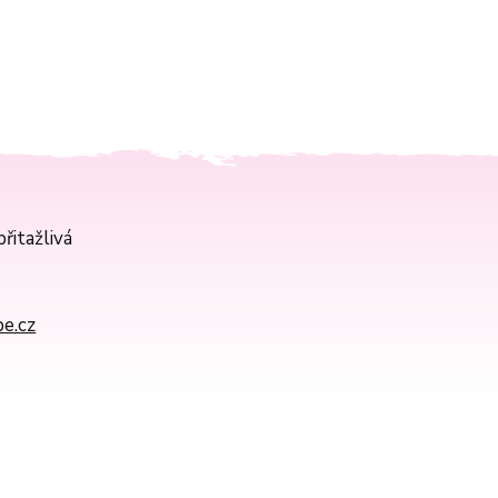
řitažlivá
e.cz