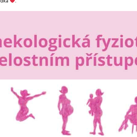
ádka
.