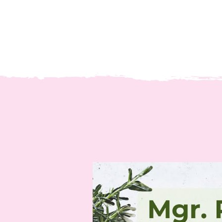
Video
přehrávač