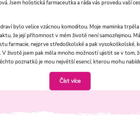
vá. Jsem holistická farmaceutka a ráda vás provedu vaší ce
e zdraví bylo velice vzácnou komoditou. Moje maminka trpěl
ktu, že její přítomnost v mém životě není samozřejmou. Má
stu farmacie, nejprve středoškolské a pak vysokoškolské, 
. V životě jsem pak měla mnoho možností ujistit se v tom, 
těchto poznatků je mou největší esencí, kterou mohu nabíd
Číst více