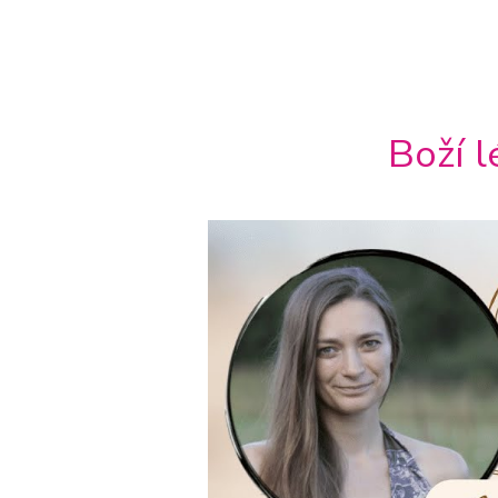
Boží l
Video
přehrávač