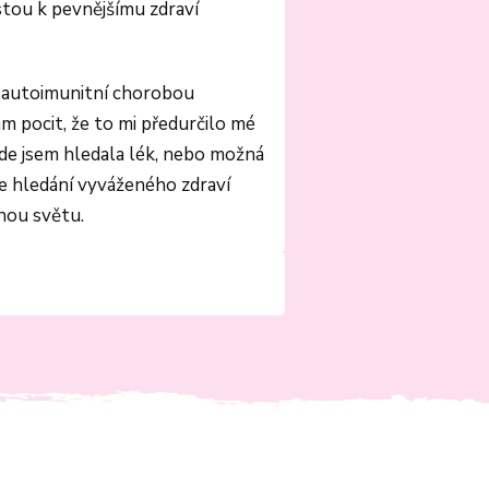
stou k pevnějšímu zdraví
a autoimunitní chorobou
m pocit, že to mi předurčilo mé
kde jsem hledala lék, nebo možná
že hledání vyváženého zdraví
nou světu.