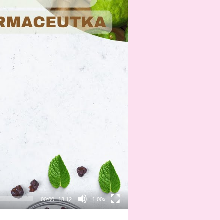
00:00
|
13:12
1.00x