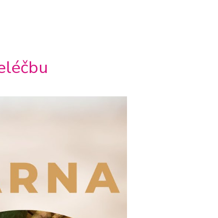
beléčbu