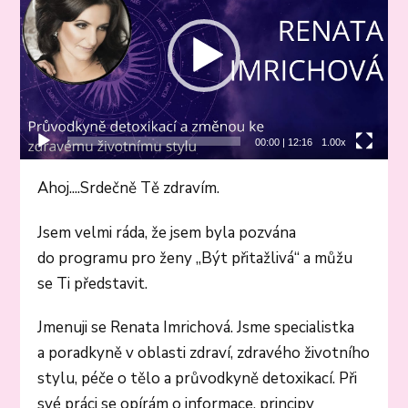
00:00
|
12:16
1.00x
Ahoj....Srdečně Tě zdravím.
Jsem velmi ráda, že jsem byla pozvána
do programu pro ženy „Být přitažlivá“ a můžu
se Ti představit.
Jmenuji se Renata Imrichová. Jsme specialistka
a poradkyně v oblasti zdraví, zdravého životního
stylu, péče o tělo a průvodkyně detoxikací. Při
své práci se opírám o informace, principy