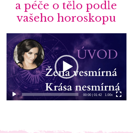
a péče o tělo podle
vašeho horoskopu
Video
přehrávač
00:00
|
01:42
1.00x