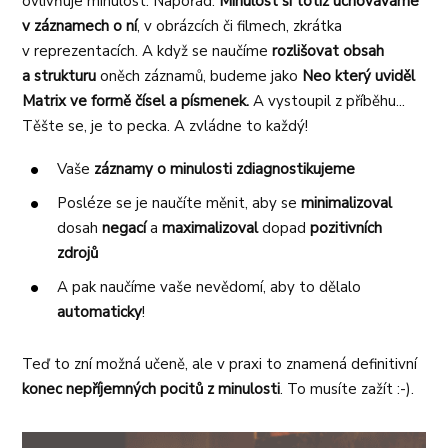
ovlivňuje minulost. Napořád.
Minulost si totiž uchováváme
v záznamech o ní
, v obrázcích či filmech, zkrátka
v reprezentacích. A když se naučíme
rozlišovat obsah
a strukturu
oněch záznamů, budeme jako
Neo který uviděl
Matrix ve formě čísel a písmenek.
A vystoupil z příběhu...
Těšte se, je to pecka. A zvládne to každý!
Vaše
záznamy o minulosti zdiagnostikujeme
Posléze se je naučíte měnit, aby se
minimalizoval
dosah
negací
a
maximalizoval
dopad
pozitivních
zdrojů
A pak naučíme vaše nevědomí, aby to dělalo
automaticky
!
Teď to zní možná učeně, ale v praxi to znamená definitivní
konec nepříjemných pocitů z minulosti
. To musíte zažít :-).