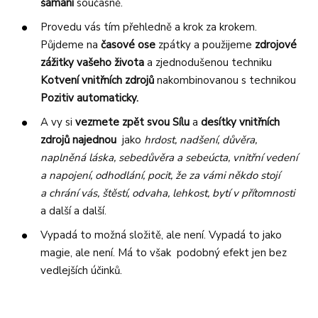
šamani
současně.
Provedu vás tím přehledně a krok za krokem.
Půjdeme na
časové ose
zpátky a použijeme
zdrojové
zážitky vašeho života
a zjednodušenou techniku
Kotvení vnitřních zdrojů
nakombinovanou s technikou
Pozitiv automaticky.
A vy si
vezmete zpět svou Sílu
a
desítky vnitřních
zdrojů najednou
jako
hrdost, nadšení, důvěra,
naplněná láska, sebedůvěra a sebeúcta, vnitřní vedení
a napojení, odhodlání, pocit, že za vámi někdo stojí
a chrání vás, štěstí, odvaha, lehkost, bytí v přítomnosti
a další a další.
Vypadá to možná složitě, ale není. Vypadá to jako
magie, ale není. Má to však podobný efekt jen bez
vedlejších účinků.