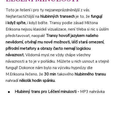
Toto je řešení i pro ty nejzaneprázdněnější z vás.
Nejfantastičtější na
hlubinných transech
je to, že
fungují
i když spíte,
i když bdíte. Transy podle zásad Miltona
Eriksona nejsou klasické vizualizace, není třeba si nic s úsilím
představovat, naopak!
Transy hovoří jazykem našeho
nevědomí, otvírají mu nové možnosti, léčí stará omezení,
přírodní metafory a obrazy často nemají logickou
návaznost.
Vědomá mysl ne vždy chápe všechny
návaznosti a to je v pořádku. Můžete u nich usnout a stejně
fungují! Dokonce nám bylo na výcviku hypnózy dle
M.Eriksona řečeno, že
30 min
takového
hlubinného transu
nahradí
několik hodin spánku.
Hlubinný trans pro Léčení minulosti -
MP3 nahrávka