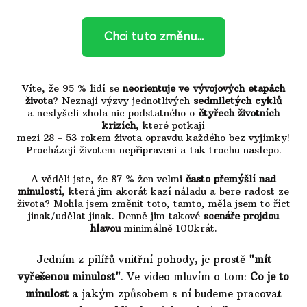
Chci tuto změnu...
Víte, že 95 % lidí se
neorientuje ve vývojových etapách
života
? Neznají výzvy jednotlivých
sedmiletých cyklů
a neslyšeli zhola nic podstatného o
čtyřech životních
krizích
, které potkají
mezi 28 - 53 rokem života opravdu každého bez vyjímky!
Procházejí životem nepřipraveni a tak trochu naslepo.
A věděli jste, že 87 % žen velmi
často přemýšlí nad
minulostí
, která jim akorát kazí náladu a bere radost ze
života? Mohla jsem změnit toto, tamto, měla jsem to říct
jinak/udělat jinak. Denně jim takové
scenáře projdou
hlavou
minimálně 100krát.
Jedním z pilířů vnitřní pohody, je prostě
"mít
vyřešenou minulost"
. Ve video mluvím o tom:
Co je to
minulost
a jakým způsobem s ní budeme pracovat