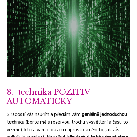
3. technika POZITIV
AUTOMATICKY
S radostí vás naučím a předám vám
geniálně jednoduchou
techniku
(berte mě s rezervou, trochu vysvětlení a času to
vezme), která vám opravdu naprosto změní to, jak vás