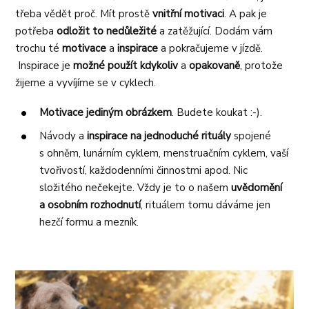
třeba vědět proč. Mít prostě
vnitřní motivaci
. A pak je
potřeba
odložit to nedůležité
a zatěžující. Dodám vám
trochu té
motivace
a
inspirace
a pokračujeme v jízdě.
Inspirace je
možné použít kdykoliv
a
opakovaně
, protože
žijeme a vyvíjíme se v cyklech.
Motivace jediným obrázkem
. Budete koukat :-).
Návody a
inspirace na jednoduché rituály
spojené
s ohněm, lunárním cyklem, menstruačním cyklem, vaší
tvořivostí, každodenními činnostmi apod. Nic
složitého nečekejte. Vždy je to o našem
uvědomění
a osobním rozhodnutí
, rituálem tomu dáváme jen
hezčí formu a mezník.