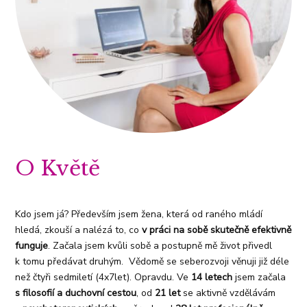
O Květě
Kdo jsem já? Především jsem žena, která od raného mládí
hledá, zkouší a nalézá to, co
v práci na sobě skutečně efektivně
funguje
. Začala jsem kvůli sobě a postupně mě život přivedl
k tomu předávat druhým. Vědomě se seberozvoji věnuji již déle
než čtyři sedmiletí (4x7let). Opravdu. Ve
14 letech
jsem začala
s filosofií a duchovní cestou
, od
21 let
se aktivně vzdělávám