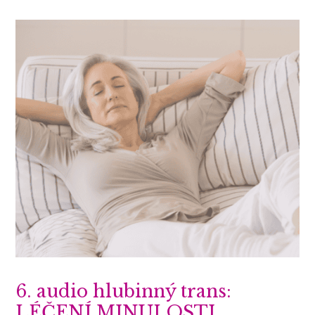
6. audio hlubinný trans:
LÉČENÍ MINULOSTI