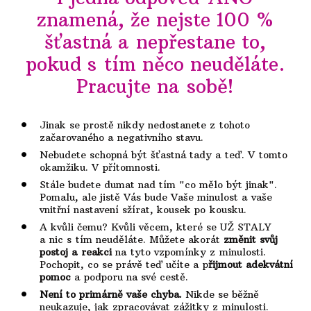
znamená, že nejste 100 %
šťastná a nepřestane to,
pokud s tím něco neuděláte.
Pracujte na sobě!
Jinak se prostě nikdy nedostanete z tohoto
začarovaného a negativního stavu.
Nebudete schopná být šťastná tady a teď. V tomto
okamžiku. V přítomnosti.
Stále budete dumat nad tím "co mělo být jinak".
Pomalu, ale jistě Vás bude Vaše minulost a vaše
vnitřní nastavení sžírat, kousek po kousku.
A kvůli čemu? Kvůli věcem, které se UŽ STALY
a nic s tím neuděláte. Můžete akorát
změnit svůj
postoj a reakci
na tyto vzpomínky z minulosti.
Pochopit, co se právě teď učíte a p
řijmout adekvátní
pomoc
a podporu
na své cestě
.
Není to primárně vaše chyba.
Nikde se běžně
neukazuje, jak zpracovávat zážitky z minulosti.