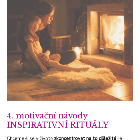
4. motivační návody
INSPIRATIVNÍ RITUÁLY
Chceme-li se v životě
zkoncentrovat na to důležité
, je