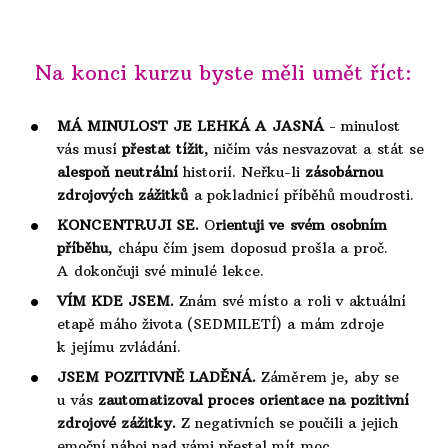
Na konci kurzu byste měli umět říct:
MÁ MINULOST JE LEHKÁ A JASNÁ
-
minulost
vás musí
přestat tížit
, n
ičím vás nesvazovat
a stát se
alespoň neutrální
historií. Neřku-li
zásobárnou
zdrojových zážitků
a pokladnicí příběhů moudrosti.
KONCENTRUJI SE.
O
rientuji ve svém osobním
příběhu
, chápu čím jsem doposud prošla a proč.
A dokončuji své minulé lekce.
VÍM KDE JSEM.
Znám své místo a roli v aktuální
etapě máho života (SEDMILETÍ) a mám zdroje
k jejímu zvládání.
JSEM POZITIVNĚ LADĚNÁ.
Záměrem je, aby se
u vás
zautomatizoval proces orientace na pozitivní
zdrojové zážitky.
Z negativních se poučili a jejich
emoční náboj nad vámi přestal mít moc.