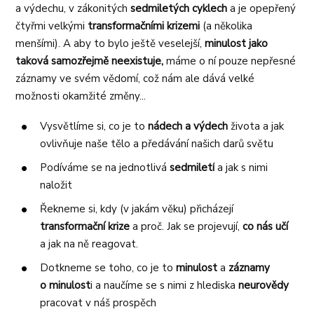
a výdechu, v zákonitých
sedmiletých cyklech
a je opepřený
čtyřmi velkými
transformačními krizemi
(a několika
menšími). A aby to bylo ještě veselejší,
minulost jako
taková samozřejmě neexistuje,
máme o ní pouze nepřesné
záznamy ve svém vědomí, což nám ale dává velké
možnosti okamžité změny...
Vysvětlíme si, co je to
nádech a výdech
života a jak
ovlivňuje naše tělo a předávání našich darů světu
Podíváme se na jednotlivá
sedmiletí
a
jak s nimi
naložit
Řekneme si, kdy (v jakám věku) přicházejí
transformační krize
a proč. Jak se projevují,
co nás učí
a jak na ně reagovat.
Dotkneme se toho, co je to
minulost
a
záznamy
o minulost
i a naučíme se s nimi
z hlediska
neurovědy
pracovat v náš prospěch