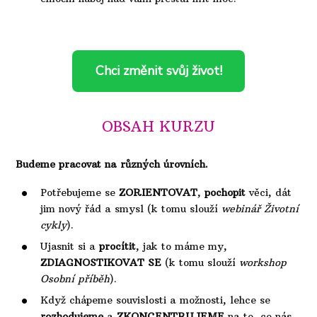
Chci změnit svůj život!
OBSAH KURZU
Budeme pracovat na různých úrovních.
Potřebujeme se
ZORIENTOVAT
,
pochopit
věci, dát
jim nový řád a smysl (k tomu slouží
webinář Životní
cykly
).
Ujasnit si a
procítit
, jak to máme my,
ZDIAGNOSTIKOVAT SE
(k tomu slouží
workshop
Osobní příběh
).
Když chápeme souvislosti a možnosti, lehce se
rozhodujeme
a
ZKONCENTRUJEME
na to, co nás