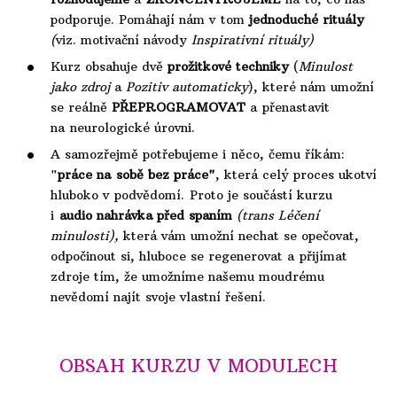
podporuje. Pomáhají nám v tom
jednoduché rituály
(
viz. motivační návody
Inspirativní rituály)
Kurz obsahuje dvě
prožitkové
techniky
(
Minulost
jako zdroj
a
Pozitiv automaticky
), které nám umožní
se reálně
PŘEPROGRAMOVAT
a přenastavit
na neurologické úrovni.
A samozřejmě potřebujeme i něco, čemu říkám:
"
práce na sobě bez práce"
, která celý proces ukotví
hluboko v podvědomí.
Proto je součástí kurzu
i
audio nahrávka před spaním
(trans Léčení
minulosti),
která vám umožní
nechat se opečovat,
odpočinout si, hluboce se regenerovat a přijímat
zdroje tím, že umožníme našemu moudrému
nevědomí najít svoje vlastní řešení.
OBSAH KURZU V MODULECH