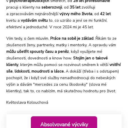
v
psychoterapeutických
směrech, od
28 let
profesionálně
pracuji s klienty na
seberozvoji
, od
35 let
zvolňuji
a zpracovávám nejnáročnější
výzvy mého života
, od
42 let
kvetu a
vydávám světu
to, co uzrálo a jeví se mi funkční,
efektivní a jednoduché. V roce 2024 mi je 45 let.
Vím tedy, o čem mluvím.
Práce na sobě je základ
. Říkám to ze
zkušenosti ženy, partnerky, matky i mentorky. A opravdu vám
můžu ušetřit spousty času a peněz
, když využijete mé
zkušenosti, dovednosti a know how.
Stojím jen o takové
klienty
, kterým můžu pomoci se rozvinout směrem k větší
vnitřní
síle
,
lidskosti, moudrosti a lásce.
A dokáží (třeba i s odstupem)
pochopit, že i když své služby nenadhodnocuji do nebeských
výšin a dávám "mercedes za cenu škodovky" (slova mé
klientky), tak to, co nabízím, má skutečnou hodnotu pro život.
Květoslava Kolouchová
Absolvované výcviky