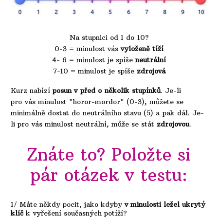
Na stupnici od 1 do 10?
0-3 = minulost vás
vyloženě tíží
4- 6 = minulost je spíše
neutrální
7-10 = minulost je spíše
zdrojová
Kurz nabízí
posun v před o několik stupínků
. Je-li
pro vás minulost "horor-mordor" (0-3), můžete se
minimálně dostat do neutrálního stavu (5) a pak dál. Je-
li pro vás minulost neutrální, může se stát
zdrojovou
.
Znáte to? Položte si
pár otázek v testu:
1/ Máte někdy pocit, jako kdyby
v minulosti ležel ukrytý
klíč
k vyřešení současných potíží?