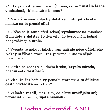
2/ I když vlastně n
echcete být žena, co se
neustále hrabe
v minulosti
, sklouzáváte k tomu?
3/ Nedaří se vám vždycky dělat věci tak, jak chcete,
nemáte na to prostě sílu?
4/ Občas se
(i sama před sebou)
vymlouváte
na minulost
či
modely z dětství
. I když víte, že byste měla jednat
zodpovědněji a zrale?
5/ Vypadá to někdy, jakoby vám
unikalo něco důležitého
.
Někdy si ř
íkáte trochu rezignovaně: "Ono to nějak
dopadne"?
6/ Cítíte se občas v bludném kruhu,
krysím závodu,
chaosu
nebo
nestíhání
?
7/ Víte, že čas běží a vy pomalu stárnete a
to důležité
často odkládáte
na potom?
8/ Vnímáte
rozdíl
, mezi tím,
co
cítíte uvnitř jako svůj
potenciál
a tím co,
žijete navenek?
I jedna odpověď ANO