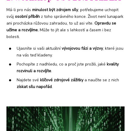
Má-li pro nás
minulost být zdrojem síly
, potřebujeme uchopit
svůj
osobní příběh
z toho správného konce. Život není lunapark
ani procházka růžovou zahradou, to už asi víte.
Opravdu se
učíme a rozvíjíme.
Může to jít ale s lehkostí a časem i bez
bolesti.
Ujasníte si vaši aktuální
vývojovou fázi a výzvy
, které jsou
na vás teď kladeny.
Pochopíte z nadhledu, co a proč jste prožili, jaké
kvality
rozvinuli
a rozvíjíte
.
Najdete své
klíčové zdrojové zážitky
a naučíte se z nich
získat sílu napořád
.