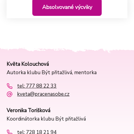
Absolvované výcviky
Květa Kolouchová
Autorka klubu Být přitažlivá, mentorka
tel: 777 88 22 33
kveta@pracenasobe.cz
Veronika Torišková
Koordinátorka klubu Být přitažlivá
tel: 728 18 21 94