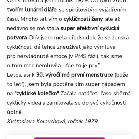
ve 14 letech a jsem ročník 1979.
Od roku 2008
tvořím lunární diáře
, se spirálovitým vyjádřením
času. Mnoho let vím o
cykličnosti ženy
, ale až
nedávno se mě stala
super efektivní cyklická
potvora
. Dřív jsem m
ěla předsudek, že se ženská
cykličnost, dá lehce zneužívat jako výmluva
pro nezvládnuté emoce (v PMS fázi), tak jsme
o tom moc nemluvila... Ale to je pryč.
Letos, asi k
30. výročí mé první menstruce
(bože
to letí), jsem byla poctěna tím super nápadem
na
"cyklické kolečko"
Začala natáčet časo-sběrná
cyklický videa a zamilovala se do své cykličnosti
úplně.
Květoslava Kolouchová, ročník 1979