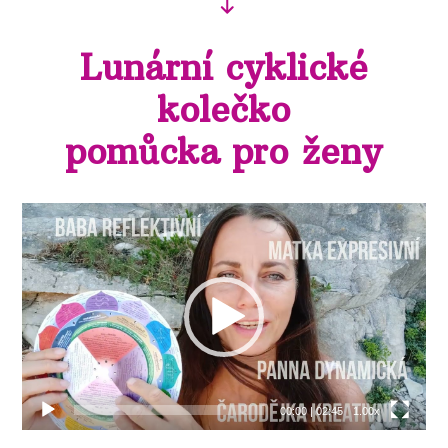
Lunární cyklické
kolečko
pomůcka pro ženy
Video
přehrávač
00:00
|
02:45
1.00x