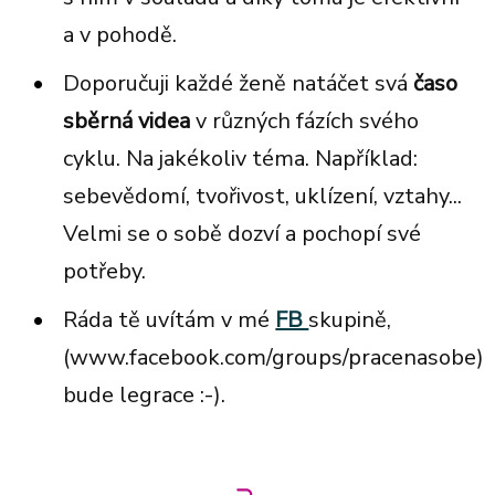
a v pohodě.
Doporučuji každé ženě natáčet svá
časo
sběrná videa
v různých fázích svého
cyklu. Na jakékoliv téma. Například:
sebevědomí,
tvořivost,
uklízení, vztahy...
Velmi se o sobě dozví a pochopí své
potřeby.
Ráda tě uvítám v mé
FB
skupině,
(www.facebook.com/groups/pracenasobe)
bude legrace :-).